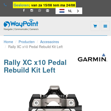
Gesloten
: van za 15/08 tem ma 24/08
NL
Togg
navi
Waypoint
-
Home
Producten
Accessoires
naar
Rally XC x10 Pedal Rebuild Kit Left
homepage
Rally XC x10 Pedal
Rebuild Kit Left