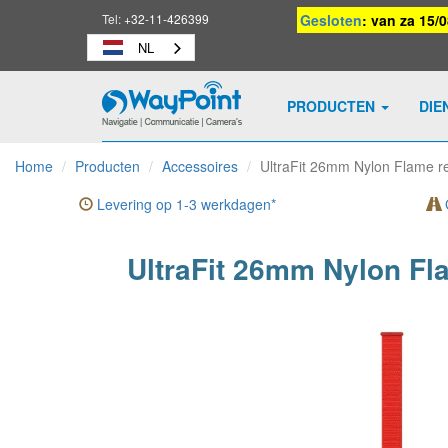
Tel:
+32-11-426399
Gesloten
: van za 15/
NL
PRODUCTEN
DIE
Waypoint
-
Home
Producten
Accessoires
UltraFit 26mm Nylon Flame r
naar
homepage
Levering op 1-3 werkdagen*
G
UltraFit 26mm Nylon Fl