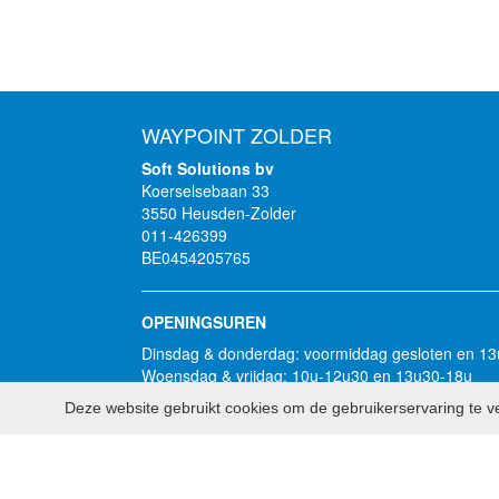
WAYPOINT ZOLDER
Soft Solutions bv
Koerselsebaan 33
3550 Heusden-Zolder
011-426399
BE0454205765
OPENINGSUREN
Dinsdag & donderdag: voormiddag gesloten en 1
Woensdag & vrijdag: 10u-12u30 en 13u30-18u
Zaterdag: doorlopend: 10u-16u
Deze website gebruikt cookies om de gebruikerservaring te ve
Zondag, maandag en feestdagen: gesloten
2026 - Soft Solutions bv