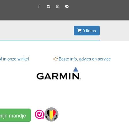
0
items
f in onze winkel
Beste info, advies en service
mijn mandje