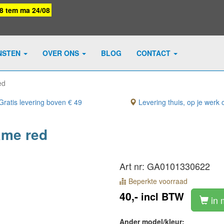
08 tem ma 24/08
NSTEN
OVER ONS
BLOG
CONTACT
ed
ratis levering boven € 49
Levering thuis, op je werk o
ame red
Art nr: GA0101330622
Beperkte voorraad
40,-
incl BTW
in 
Ander model/kleur: