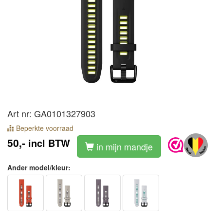
Art nr: GA0101327903
Beperkte voorraad
50,-
incl BTW
in mijn mandje
Ander model/kleur: