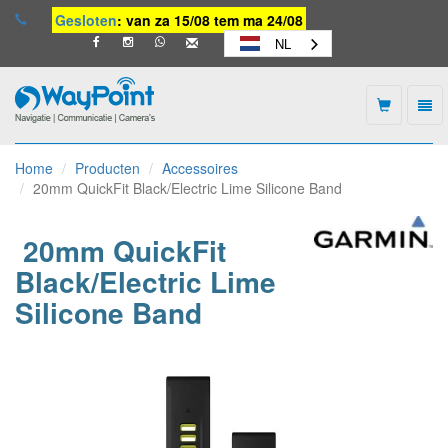
Gesloten
: van za 15/08 tem ma 24/08
NL
Togg
navi
Waypoint
-
Home
Producten
Accessoires
naar
20mm QuickFit Black/Electric Lime Silicone Band
homepage
20mm QuickFit
Black/Electric Lime
Silicone Band