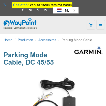
Gesloten
: van za 15/08 tem ma 24/08
NL
Togg
navi
Waypoint
-
Home
Producten
Accessoires
Parking Mode Cable
naar
homepage
Parking Mode
Cable, DC 45/55