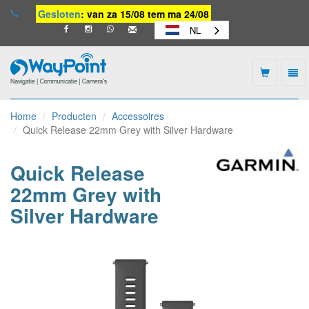
Gesloten
: van za 15/08 tem ma 24/08
NL
Togg
navi
Waypoint
-
Home
Producten
Accessoires
naar
Quick Release 22mm Grey with Silver Hardware
homepage
Quick Release
22mm Grey with
Silver Hardware