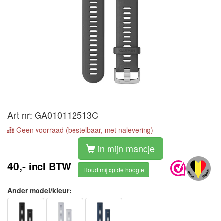
Art nr: GA010112513C
Geen voorraad (bestelbaar, met nalevering)
in mijn mandje
40,-
incl BTW
Houd mij op de hoogte
Ander model/kleur: