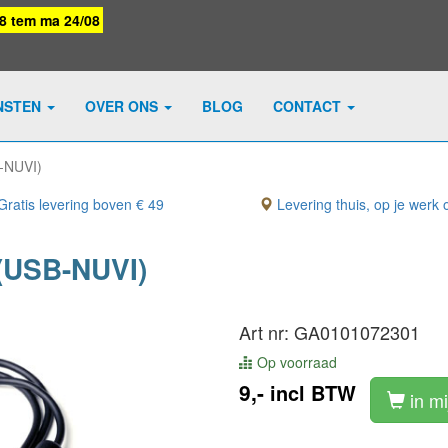
08 tem ma 24/08
NSTEN
OVER ONS
BLOG
CONTACT
-NUVI)
ratis levering boven € 49
Levering thuis, op je werk o
(USB-NUVI)
Art nr: GA0101072301
Op voorraad
9,-
incl BTW
in m