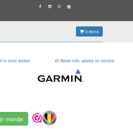
0
items
f in onze winkel
Beste info, advies en service
ijn mandje