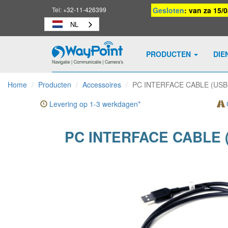
Tel:
+32-11-426399
Gesloten
: van za 15/
NL
PRODUCTEN
DIE
Waypoint
-
Home
Producten
Accessoires
PC INTERFACE CABLE (USB
naar
homepage
Levering op 1-3 werkdagen*
G
PC INTERFACE CABLE 