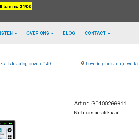
08 tem ma 24/08
NSTEN
OVER ONS
BLOG
CONTACT
ratis levering boven € 49
Levering thuis, op je werk o
Art nr: G0100266611
Niet meer beschikbaar