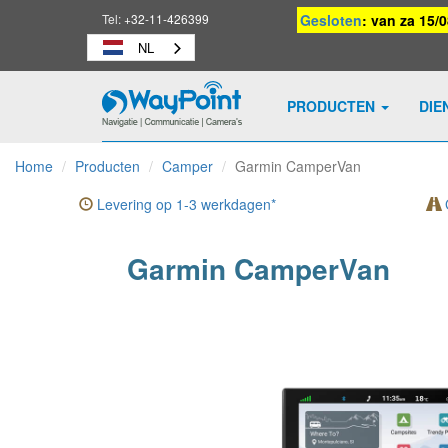
Tel:
+32-11-426399
Gesloten
: van za 15/
NL
PRODUCTEN
DIE
Waypoint
-
Home
Producten
Camper
Garmin CamperVan
naar
homepage
Levering op 1-3 werkdagen*
G
Garmin CamperVan