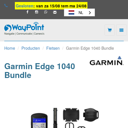
Gesloten
: van za 15/08 tem ma 24/08
NL
Togg
navi
Waypoint
-
Home
Producten
Fietsen
Garmin Edge 1040 Bundle
naar
homepage
Garmin Edge 1040
Bundle