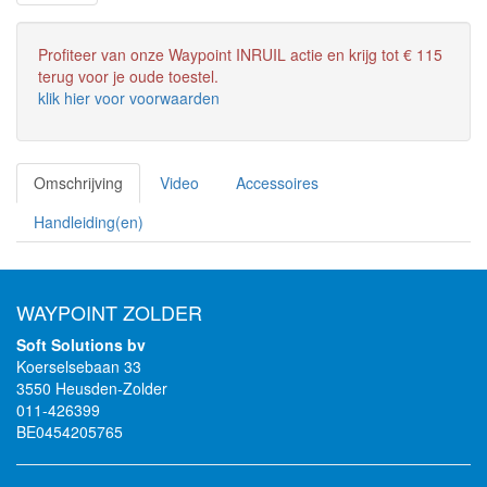
Profiteer van onze Waypoint INRUIL actie en krijg tot € 115
terug voor je oude toestel.
klik hier voor voorwaarden
Omschrijving
Video
Accessoires
Handleiding(en)
WAYPOINT ZOLDER
Soft Solutions bv
Koerselsebaan 33
3550 Heusden-Zolder
011-426399
BE0454205765