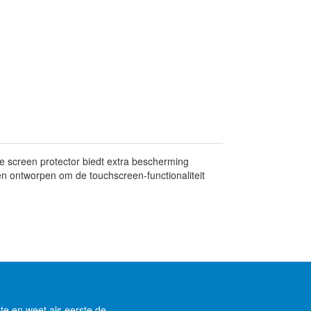
 screen protector biedt extra bescherming
 en ontworpen om de touchscreen-functionaliteit
gte en weet als eerste de