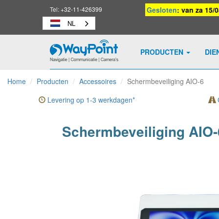
Tel:
+32-11-426399
Gesloten
: van za 15/
NL
PRODUCTEN
DIE
Waypoint
-
Home
Producten
Accessoires
Schermbeveiliging AIO-6
naar
homepage
Levering op 1-3 werkdagen*
G
Schermbeveiliging AIO-