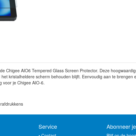
 de Chigee AIO6 Tempered Glass Screen Protector. Deze hoogwaardige
jl het kristalheldere scherm behouden blijft. Eenvoudig aan te brengen
ng voor je Chigee AIO-6.
erafdrukkens
Service
Abonneer je
•
Contact
Blijf op de hoo