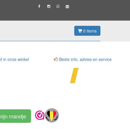
0
items
f in onze winkel
Beste info, advies en service
mijn mandje