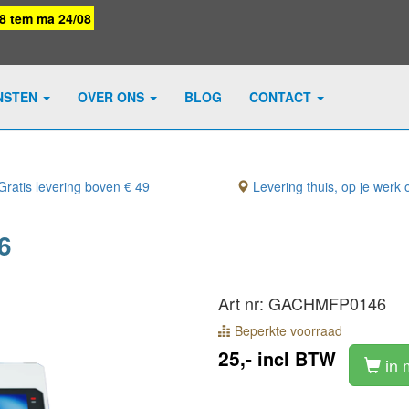
08 tem ma 24/08
NSTEN
OVER ONS
BLOG
CONTACT
ratis levering boven € 49
Levering thuis, op je werk o
6
Art nr: GACHMFP0146
Beperkte voorraad
25,-
incl BTW
in 